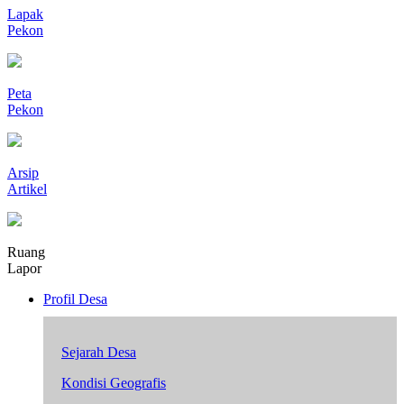
Lapak
Pekon
Peta
Pekon
Arsip
Artikel
Ruang
Lapor
Profil Desa
Sejarah Desa
Kondisi Geografis