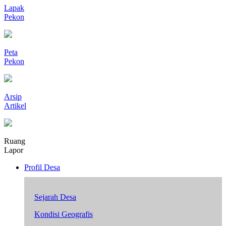
Lapak
Pekon
Peta
Pekon
Arsip
Artikel
Ruang
Lapor
Profil Desa
Sejarah Desa
Kondisi Geografis