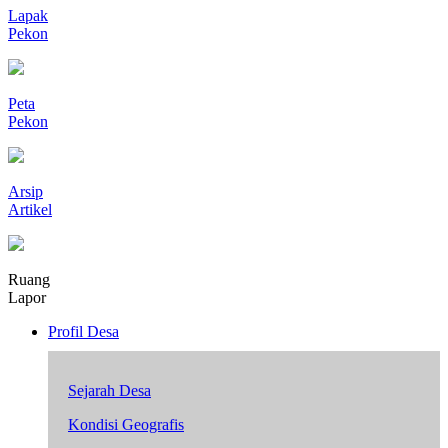
Lapak
Pekon
Peta
Pekon
Arsip
Artikel
Ruang
Lapor
Profil Desa
Sejarah Desa
Kondisi Geografis